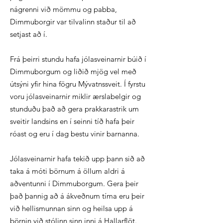
nágrenni við mömmu og pabba,
Dimmuborgir var tilvalinn staður til að
setjast að í.
Frá þeirri stundu hafa jólasveinarnir búið í
Dimmuborgum og liðið mjög vel með
útsýni yfir hina fögru Mývatnssveit. Í fyrstu
voru jólasveinarnir miklir ærslabelgir og
stunduðu það að gera prakkarastrik um
sveitir landsins en í seinni tíð hafa þeir
róast og eru í dag bestu vinir barnanna.
Jólasveinarnir hafa tekið upp þann sið að
taka á móti börnum á öllum aldri á
aðventunni í Dimmuborgum. Gera þeir
það þannig að á ákveðnum tíma eru þeir
við hellismunnan sinn og heilsa upp á
börnin við stólinn sinn inni á Hallarflöt.