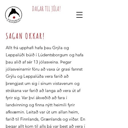
DAGAR TIL JÓLA!
SAGAN OKKAR!
Allt frá upphafi hafa þau Grýla og
Leppalúði búið í Lúdentsborgum og hafa
þau alið af sér 13 jólasveina. Þegar
jólasveinarnir fóru að vaxa úr grasi fannst
Grýlu og Leppalúða vera farið að
þrengjast um sig í sínum vistaverum og
strákana var farið að langa að vera út af
fyrir sig. Var því ákveðið að fara í
landvinning og finna nýtt heimili fyrir
afkvæmin. Leitað var út um allan heim,
farið til Finnlands, Grænlands og víðar. En
þegar allt kom til alls þá var best að vera í