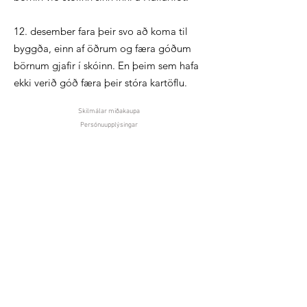
12. desember fara þeir svo að koma til
byggða, einn af öðrum og færa góðum
börnum gjafir í skóinn. En þeim sem hafa
ekki verið góð færa þeir stóra kartöflu.
Skilmálar miðakaupa
Persónuupplýsingar
Mývatnsstofa ehf
Kt. 710507-3170
Skútustaðir, 660 Mývatn
Sími: 454-7105
info@visitmyvatn.is