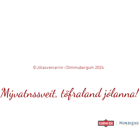
©Jólasveinarnir í Dimmuborgum 2024.
Mývatnssveit, töfraland jólanna!