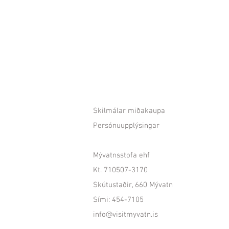
Skilmálar miðakaupa
Persónuupplýsingar
Mývatnsstofa ehf
Kt. 710507-3170
Skútustaðir, 660 Mývatn
Sími: 454-7105
info@visitmyvatn.is